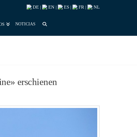
DE
EN
ES
FR
NL
|
|
|
|
NOTICIAS
OS
ine» erschienen