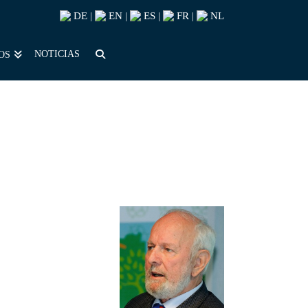
DE
EN
ES
FR
NL
|
|
|
|
NOTICIAS
OS