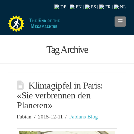
DE
EN
ES
FR
NL
|
|
|
|
Navi
Tag Archive
Klimagipfel in Paris:
«Sie verbrennen den
Planeten»
Fabian
2015-12-11
Fabians Blog