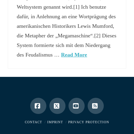
Weltsystem genannt wird.[1] Ich benutze
dafür, in Anlehnung an eine Wortprägung des
amerikanischen Historikers Lewis Mumford,
die Metapher der „Megamaschine“.[2] Dieses
System formierte sich mit dem Niedergang
des Feudalismus …
Read More
Facebook
X
YouTube
RSS
CONTACT
IMPRINT
PRIVACY PROTECTION