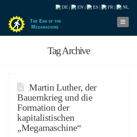
DE
EN
ES
FR
NL
|
|
|
|
Navi
Tag Archive
Martin Luther, der
Bauernkrieg und die
Formation der
kapitalistischen
„Megamaschine“