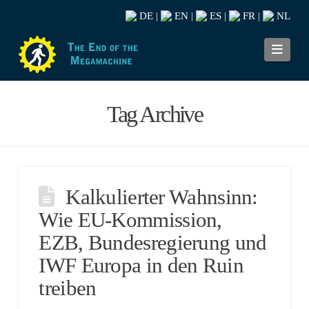
DE
EN
ES
FR
NL
|
|
|
|
Navi
Tag Archive
Kalkulierter Wahnsinn:
Wie EU-Kommission,
EZB, Bundesregierung und
IWF Europa in den Ruin
treiben