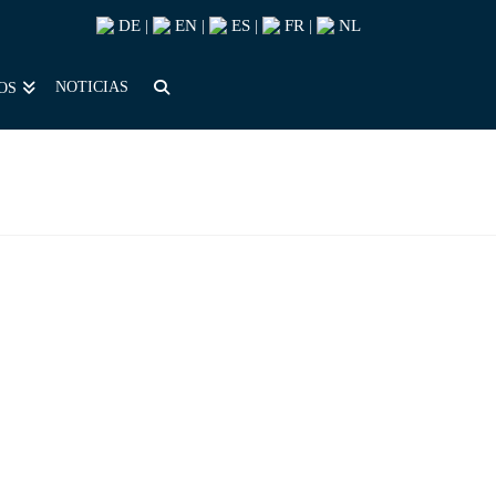
DE
EN
ES
FR
NL
|
|
|
|
NOTICIAS
OS