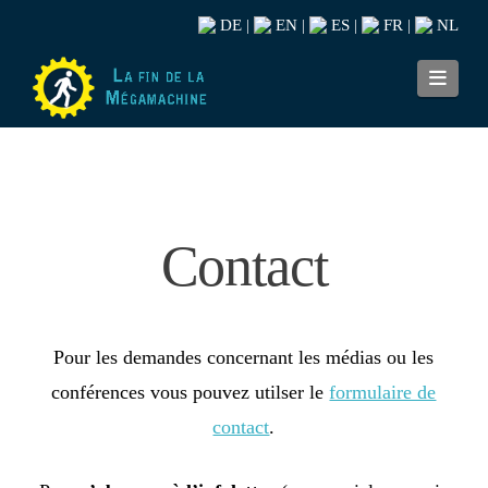
DE
EN
ES
FR
NL
|
|
|
|
Navi
Contact
Pour les demandes concernant les médias ou les
conférences vous pouvez utilser le
formulaire de
contact
.