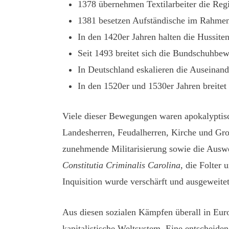
1378 übernehmen Textilarbeiter die Reg
1381 besetzen Aufständische im Rahmen
In den 1420er Jahren halten die Hussiten
Seit 1493 breitet sich die Bundschuhbe
In Deutschland eskalieren die Auseinan
In den 1520er und 1530er Jahren breite
Viele dieser Bewegungen waren apokalyptisch
Landesherren, Feudalherren, Kirche und Groß
zunehmende Militarisierung sowie die Auswei
Constitutia Criminalis Carolina
, die Folter
Inquisition wurde verschärft und ausgeweit
Aus diesen sozialen Kämpfen überall in Europ
kapitalistische Weltsystem. Eine entscheiden