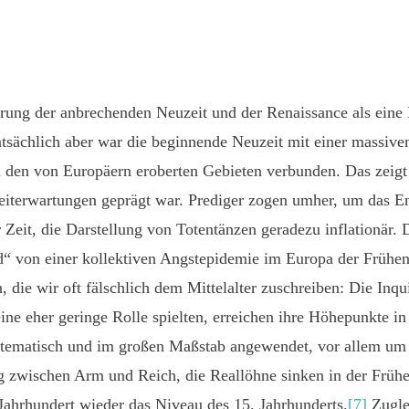
rung der anbrechenden Neuzeit und der Renaissance als eine 
Tatsächlich aber war die beginnende Neuzeit mit einer massive
 den von Europäern eroberten Gebieten verbunden. Das zeigt 
iterwartungen geprägt war. Prediger zogen umher, um das En
 Zeit, die Darstellung von Totentänzen geradezu inflationär.
“ von einer kollektiven Angstepidemie im Europa der Frühen
, die wir oft fälschlich dem Mittelalter zuschreiben: Die Inqu
ine eher geringe Rolle spielten, erreichen ihre Höhepunkte in
ystematisch und im großen Maßstab angewendet, vor allem u
ng zwischen Arm und Reich, die Reallöhne sinken in der Frü
 Jahrhundert wieder das Niveau des 15. Jahrhunderts.
[7]
Zuglei