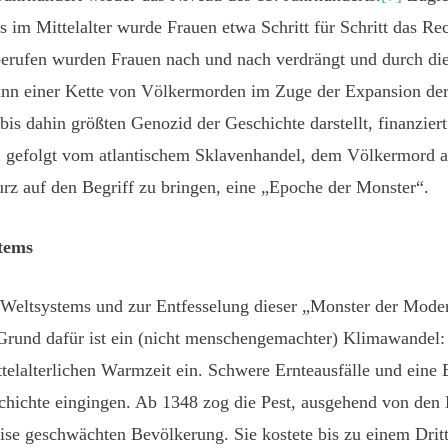
 im Mittelalter wurde Frauen etwa Schritt für Schritt das Rec
erufen wurden Frauen nach und nach verdrängt und durch di
inn einer Kette von Völkermorden im Zuge der Expansion de
bis dahin größten Genozid der Geschichte darstellt, finanzie
 gefolgt vom atlantischem Sklavenhandel, dem Völkermord a
urz auf den Begriff zu bringen, eine „Epoche der Monster“.
stems
n Weltsystems und zur Entfesselung dieser „Monster der Mod
 Grund dafür ist ein (nicht menschengemachter) Klimawandel:
telalterlichen Warmzeit ein. Schwere Ernteausfälle und eine 
ichte eingingen. Ab 1348 zog die Pest, ausgehend von den 
ise geschwächten Bevölkerung. Sie kostete bis zu einem Drit