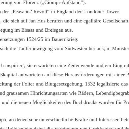
ierung von Florenz („Ciompi-Aufstand“).
 der „Peasants’ Revolt“ in England den Londoner Tower.
, die sich auf Jan Hus berufen und eine egalitäre Gesellscha
wegung im Elsass und Breisgau aus.
dersetzungen 1524/25 im Bauernkrieg.
t sich die Täuferbewegung vom Südwesten her aus; in Münster
 inspiriert, sie erwarteten eine Zeitenwende und ein Eingrei
kapital antworteten auf diese Herausforderungen mit einer P
tung der Folter und Blutgesetzgebung. 1532 legalisierte das 
 und grausamen Hinrichtungsarten wie Rädern, Lebendigbegrab
et und die neuen Möglichkeiten des Buchdrucks wurden für Pr
a, an denen sehr unterschiedliche Kräfte und Interessen betei
de Rolle spielte dabei die Verbindung von Großkapital und de