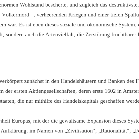
normen Wohlstand bescherte, und zugleich das destruktivste,
 Völkermord –, verheerenden Kriegen und einer tiefen Spalt
tem war. Es ist eben dieses soziale und ökonomische System, 
fft, sondern auch die Artenvielfalt, die Zerstörung fruchtbar
verkörpert zunächst in den Handelshäusern und Banken des F
m der ersten Aktiengesellschaften, deren erste 1602 in Amst
lstaaten, die nur mithilfe des Handelskapitals geschaffen wer
nheit Europas, mit der die gewaltsame Expansion dieses Sys
der Aufklärung, im Namen von „Zivilisation“, „Rationalität“, „F