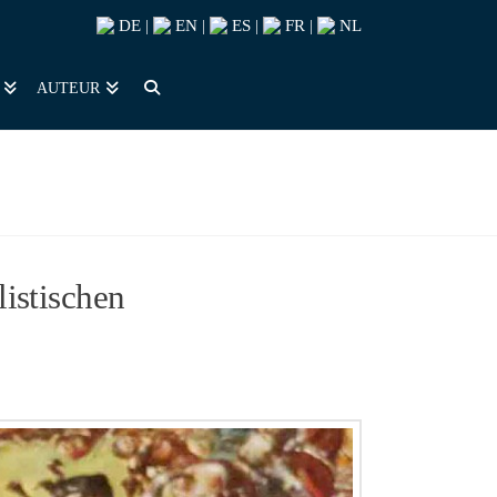
DE
EN
ES
FR
NL
|
|
|
|
AUTEUR
listischen