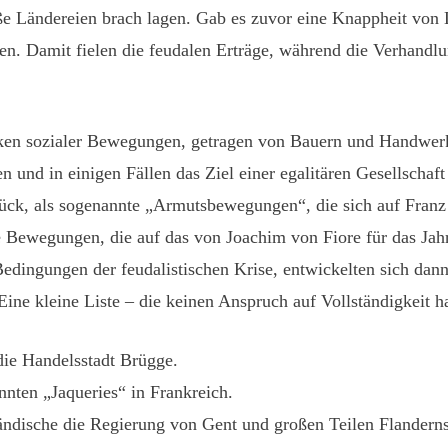
ße Ländereien brach lagen. Gab es zuvor eine Knappheit von L
en. Damit fielen die feudalen Erträge, während die Verhand
ken sozialer Bewegungen, getragen von Bauern und Handwerk
 und in einigen Fällen das Ziel einer egalitären Gesellschaft
ück, als sogenannte „Armutsbewegungen“, die sich auf Franz 
 Bewegungen, die auf das von Joachim von Fiore für das Jahr
 Bedingungen der feudalistischen Krise, entwickelten sich da
ine kleine Liste – die keinen Anspruch auf Vollständigkeit h
ie Handelsstadt Brügge.
nten „Jaqueries“ in Frankreich.
ndische die Regierung von Gent und großen Teilen Flanderns