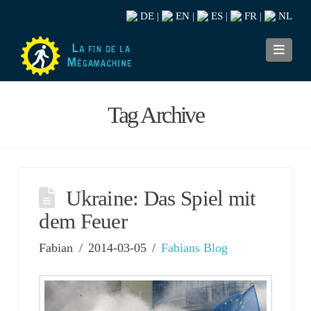
DE
EN
ES
FR
NL
|
|
|
|
Navi
Tag Archive
Ukraine: Das Spiel mit
dem Feuer
Fabian
2014-03-05
Fabians Blog