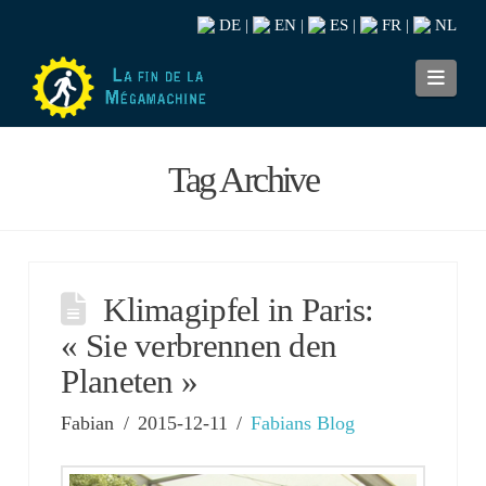
DE
EN
ES
FR
NL
|
|
|
|
Navi
Tag Archive
Klimagipfel in Paris:
« Sie verbrennen den
Planeten »
Fabian
2015-12-11
Fabians Blog