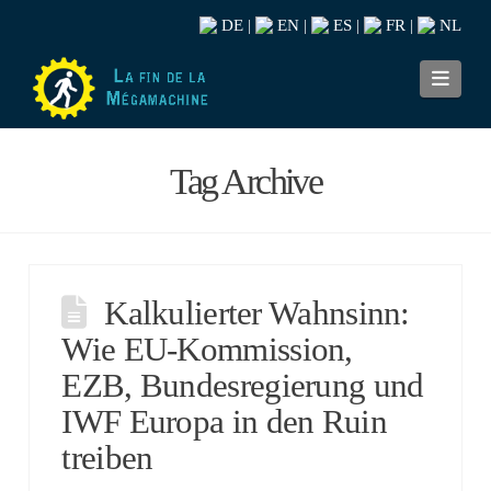
DE
EN
ES
FR
NL
|
|
|
|
Navi
Tag Archive
Kalkulierter Wahnsinn:
Wie EU-Kommission,
EZB, Bundesregierung und
IWF Europa in den Ruin
treiben