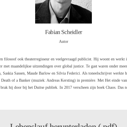
Fabian Scheidler
Autor
 en filosoof ook theaterregisseur en veelgevraagd publicist. Hij woont en werkt
er met maandelijkse uitzendingen over global justice. Te gast waren onder 
 Saskia Sassen, Maude Barlow en Silvia Federici. Als toneelschrijver werkte h
ra Death of a Banker (muziek: Andreas Kersting) in première. Met Het einde v
brak hij door bij het Duitse publiek. In 2017 verscheen zijn boek Chaos. Das n
Lebenslauf herunterladen (.pdf)