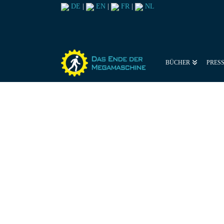
DE
|
EN
|
FR
|
NL
BÜCHER
PRES