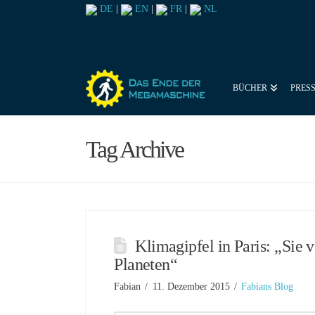
DE
|
EN
|
FR
|
NL
BÜCHER
PRES
Tag Archive
Klimagipfel in Paris: „Sie 
Planeten“
Fabian
11. Dezember 2015
Fabians Blog