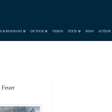
SE & RESONANZ
ON TOUR
VIDEOS
TEXTE
NEWS
AUTEUR
 Feuer