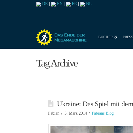
DE
|
EN
|
FR
|
NL
BÜCHER
PRES
Tag Archive
Ukraine: Das Spiel mit dem
Fabian
5. März 2014
Fabians Blog