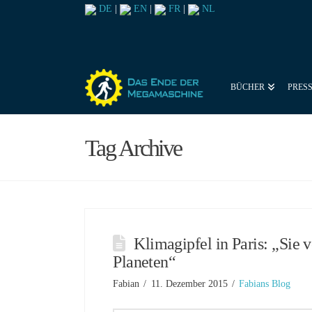
DE
|
EN
|
FR
|
NL
BÜCHER
PRES
Tag Archive
Klimagipfel in Paris: „Sie 
Planeten“
Fabian
11. Dezember 2015
Fabians Blog