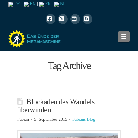
DE
|
EN
|
FR
|
NL
Facebook
X
YouTube
RSS
Navi
Tag Archive
Blockaden des Wandels
überwinden
Fabian
5. September 2015
Fabians Blog