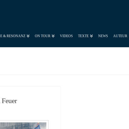
SE & RESONANZ
ON TOUR
VIDEOS
TEXTE
NEWS
AUTEUR
 Feuer