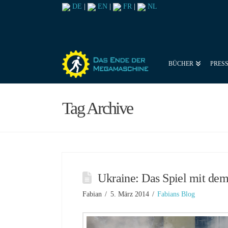
DE
|
EN
|
FR
|
NL
BÜCHER
PRES
Tag Archive
Ukraine: Das Spiel mit dem
Fabian
5. März 2014
Fabians Blog