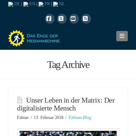
DE
|
EN
|
FR
|
NL
Facebook
X
YouTube
RSS
Navi
Tag Archive
Unser Leben in der Matrix: Der
digitalisierte Mensch
Fabian
13. Februar 2018
Fabians Blog