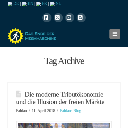
DE
|
EN
|
FR
|
NL
Facebook
X
YouTube
RSS
Navi
Tag Archive
Die moderne Tributökonomie
und die Illusion der freien Märkte
Fabian
11. April 2018
Fabians Blog