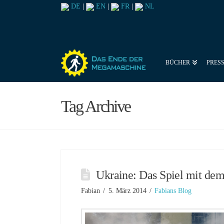
DE
|
EN
|
FR
|
NL
BÜCHER
PRES
Tag Archive
Ukraine: Das Spiel mit dem
Fabian
5. März 2014
Fabians Blog