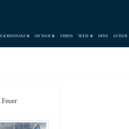
SE & RESONANZ
ON TOUR
VIDEOS
TEXTE
NEWS
AUTEUR
 Feuer