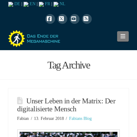
DE
|
EN
|
FR
|
NL
Facebook
X
YouTube
RSS
Navi
Tag Archive
Unser Leben in der Matrix: Der
digitalisierte Mensch
Fabian
13. Februar 2018
Fabians Blog