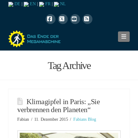
DE
|
EN
|
FR
|
NL
Facebook
X
YouTube
RSS
Navi
Tag Archive
Klimagipfel in Paris: „Sie
verbrennen den Planeten“
Fabian
11. Dezember 2015
Fabians Blog