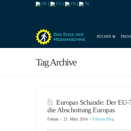
DE
|
EN
|
FR
|
NL
BÜCHER
PRES
Tag Archive
Europas Schande: Der EU-T
die Abschottung Europas
Fabian
21. März 2016
Fabians Blog