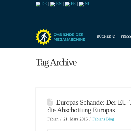
DE
|
EN
|
FR
|
NL
BÜCHER
PRES
Tag Archive
Europas Schande: Der EU-T
die Abschottung Europas
Fabian
21. März 2016
Fabians Blog