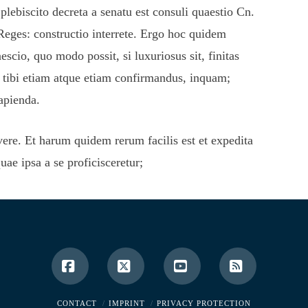
 plebiscito decreta a senatu est consuli quaestio Cn.
Reges: constructio interrete. Ergo hoc quidem
cio, quo modo possit, si luxuriosus sit, finitas
o, tibi etiam atque etiam confirmandus, inquam;
apienda.
vere. Et harum quidem rerum facilis est et expedita
uae ipsa a se proficisceretur;
Facebook
X
YouTube
RSS
CONTACT
IMPRINT
PRIVACY PROTECTION