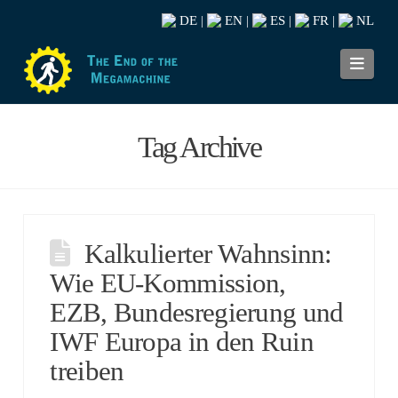
DE
EN
ES
FR
NL
|
|
|
|
Navi
Tag Archive
Kalkulierter Wahnsinn:
Wie EU-Kommission,
EZB, Bundesregierung und
IWF Europa in den Ruin
treiben