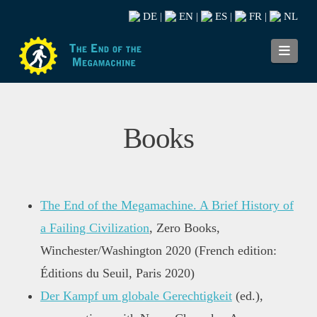
DE
EN
ES
FR
NL
|
|
|
|
Navi
Books
The End of the Megamachine. A Brief History of
a Failing Civilization
, Zero Books,
Winchester/Washington 2020 (French edition:
Éditions du Seuil, Paris 2020)
Der Kampf um globale Gerechtigkeit
(ed.),