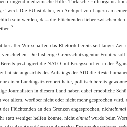
n dringend medizinische Hilfe. Türkische Hilfsorganisatione
nge“ wird. Die EU ist dabei, ein Archipel von Lagern an sein
lich sein werden, dass die Flüchtenden lieber zwischen den 
2
eiben.
ei aller Wir-schaffen-das-Rhetorik bereits seit langer Zeit 
 verschieben. Die bisherige Grenzschutzagentur Frontex soll 
reits jetzt agiert die NATO mit Kriegsschiffen in der Ägäi
hat sie angesichts des Aufstiegs der AfD die Reste humaner 
nur einen Landtagsitz erobert hatte, politisch bereits gewonn
ge Journalisten in diesem Land haben dabei erhebliche Schütz
st vor allem, worüber nicht oder nicht mehr gesprochen wird
ot der Flüchtenden an den Grenzen angesprochen, nicht
einma
hr statt weniger helfen könnte, nicht
einmal
wurde beim Wort 