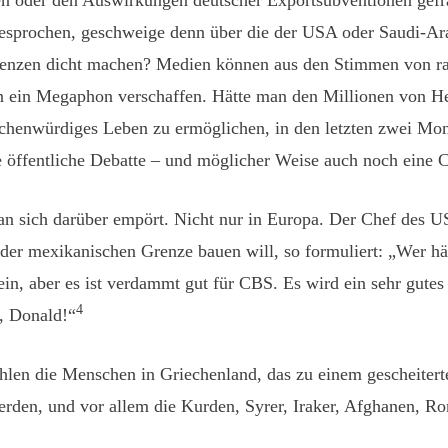
n oder den Auswirkungen deutscher Exportsubventionen gefr
esprochen, geschweige denn über die der USA oder Saudi-Arab
renzen dicht machen? Medien können aus den Stimmen von r
ein Megaphon verschaffen. Hätte man den Millionen von Helf
henwürdiges Leben zu ermöglichen, in den letzten zwei Mona
 öffentliche Debatte – und möglicher Weise auch noch eine C
n sich darüber empört. Nicht nur in Europa. Der Chef des U
er mexikanischen Grenze bauen will, so formuliert: „Wer hätte
in, aber es ist verdammt gut für CBS. Es wird ein sehr gutes J
4
r, Donald!“
len die Menschen in Griechenland, das zu einem gescheiterte
werden, und vor allem die Kurden, Syrer, Iraker, Afghanen, R