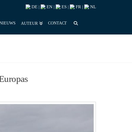
DE
EN
ES
FR
NL
|
|
|
|
NIEUWS
CONTACT
AUTEUR
 Europas