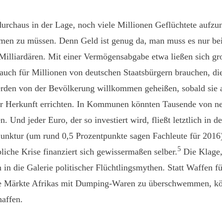
rchaus in der Lage, noch viele Millionen Geflüchtete aufzu
en zu müssen. Denn Geld ist genug da, man muss es nur bei 
Milliardären. Mit einer Vermögensabgabe etwa ließen sich 
 auch für Millionen von deutschen Staatsbürgern brauchen, di
den von der Bevölkerung willkommen geheißen, sobald sie 
 Herkunft errichten. In Kommunen könnten Tausende von ne
 Und jeder Euro, der so investiert wird, fließt letztlich in d
unktur (um rund 0,5 Prozentpunkte sagen Fachleute für 2016)
5
iche Krise finanziert sich gewissermaßen selber.
Die Klage,
in in die Galerie politischer Flüchtlingsmythen. Statt Waffen 
die Märkte Afrikas mit Dumping-Waren zu überschwemmen, k
haffen.