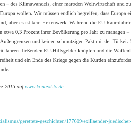
isen – des Klimawandels, einer maroden Weltwirtschaft und 
uropa wollen. Wir müssen endlich begreifen, dass Europa ei
nd, aber es ist kein Hexenwerk. Während die EU Raumfahrtmis
n etwa 0,3 Prozent ihrer Bevölkerung pro Jahr zu managen – 
Außengrenzen und keinen schmutzigen Pakt mit der Türkei. St
it Jahren fließenden EU-Hilfsgelder knüpfen und die Waffenl
freiheit und ein Ende des Kriegs gegen die Kurden einzuford
ande.
rz 2015 auf
www.kontext-tv.de
.
ialismus/gerettete-geschichten/177609/exillaender-juedischer