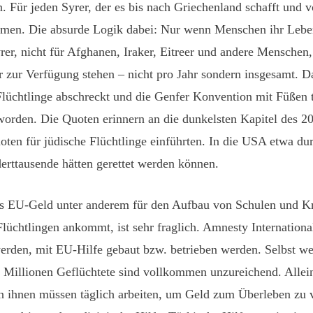
ür jeden Syrer, der es bis nach Griechenland schafft und von
mmen. Die absurde Logik dabei: Nur wenn Menschen ihr Leben 
yrer, nicht für Afghanen, Iraker, Eitreer und andere Menschen
r zur Verfügung stehen – nicht pro Jahr sondern insgesamt. 
Flüchtlinge abschreckt und die Genfer Konvention mit Füßen t
eworden. Die Quoten erinnern an die dunkelsten Kapitel des 2
oten für jüdische Flüchtlinge einführten. In die USA etwa dur
rttausende hätten gerettet werden können.
das EU-Geld unter anderem für den Aufbau von Schulen und K
Flüchtlingen ankommt, ist sehr fraglich. Amnesty Internationa
t werden, mit EU-Hilfe gebaut bzw. betrieben werden. Selbst 
ei Millionen Geflüchtete sind vollkommen unzureichend. Allei
on ihnen müssen täglich arbeiten, um Geld zum Überleben zu