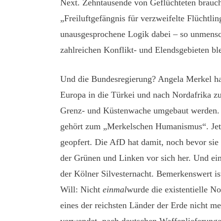
Next. Zehntausende von Geflüchteten brauche
„Freiluftgefängnis für verzweifelte Flüchtli
unausgesprochene Logik dabei – so unmensch
zahlreichen Konflikt- und Elendsgebieten bl
Und die Bundesregierung? Angela Merkel hat b
Europa in die Türkei und nach Nordafrika zu
Grenz- und Küstenwache umgebaut werden. Be
gehört zum „Merkelschen Humanismus“. Jetzt 
geopfert. Die AfD hat damit, noch bevor sie 
der Grünen und Linken vor sich her. Und eini
der Kölner Silvesternacht. Bemerkenswert i
Will: Nicht
einmal
wurde die existentielle N
eines der reichsten Länder der Erde nicht me