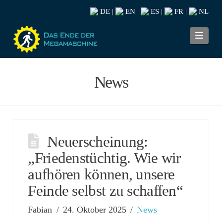
DE
EN
ES
FR
NL
|
|
|
|
Navi
News
Neuerscheinung:
„Friedenstüchtig. Wie wir
aufhören können, unsere
Feinde selbst zu schaffen“
Fabian
24. Oktober 2025
News