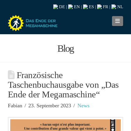
DE
EN
ES
FR
NL
|
|
|
|
Navi
Blog
Französische
Taschenbuchausgabe von „Das
Ende der Megamaschine“
Fabian
23. September 2023
News