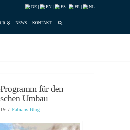
DE
EN
ES
FR
NL
|
|
|
|
NEWS
KONTAKT
OUR
-Programm für den
gischen Umbau
019
Fabians Blog