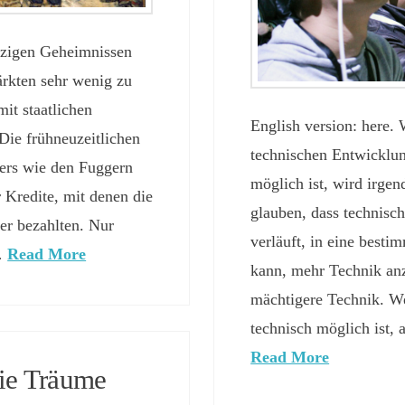
tzigen Geheimnissen
ärkten sehr wenig zu
it staatlichen
English version: here.
 Die frühneuzeitlichen
technischen Entwicklun
ers wie den Fuggern
möglich ist, wird irg
 Kredite, mit denen die
glauben, dass technisc
er bezahlten. Nur
verläuft, in eine best
 …
Read More
kann, mehr Technik an
mächtigere Technik. We
technisch möglich ist,
Read More
die Träume