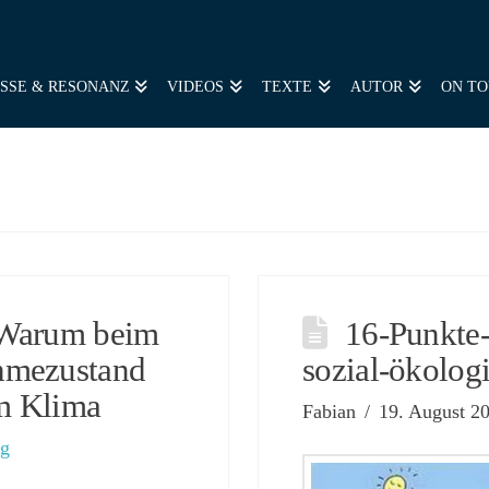
SSE & RESONANZ
VIDEOS
TEXTE
AUTOR
ON T
 Warum beim
16-Punkte
hmezustand
sozial-ökolo
im Klima
Fabian
19. August 2
og