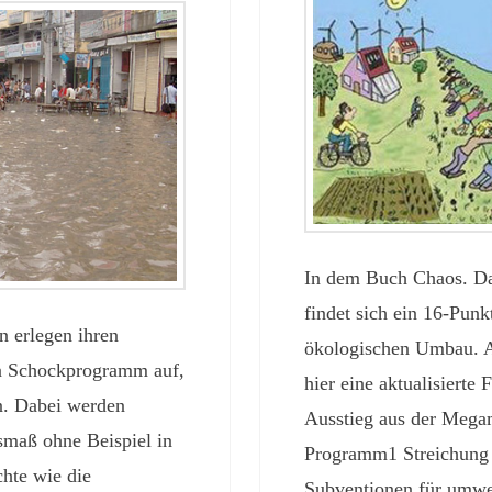
In dem Buch Chaos. Das
findet sich ein 16-Pun
n erlegen ihren
ökologischen Umbau. A
in Schockprogramm auf,
hier eine aktualisierte
. Dabei werden
Ausstieg aus der Mega
smaß ohne Beispiel in
Programm1 Streichung a
chte wie die
Subventionen für umwe