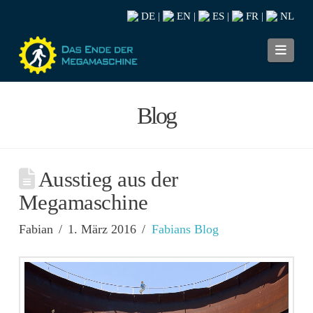
DE
EN
ES
FR
NL
|
|
|
|
Navi
Blog
Ausstieg aus der
Megamaschine
Fabian
1. März 2016
Fabians Blog