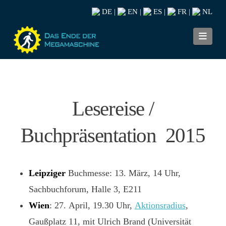
DE
EN
ES
FR
NL
|
|
|
|
Navi
Lesereise /
Buchpräsentation 2015
Leipziger
Buchmesse: 13. März, 14 Uhr,
Sachbuchforum, Halle 3, E211
Wien
: 27. April, 19.30 Uhr,
Aktionsradius
,
Gaußplatz 11, mit Ulrich Brand (Universität