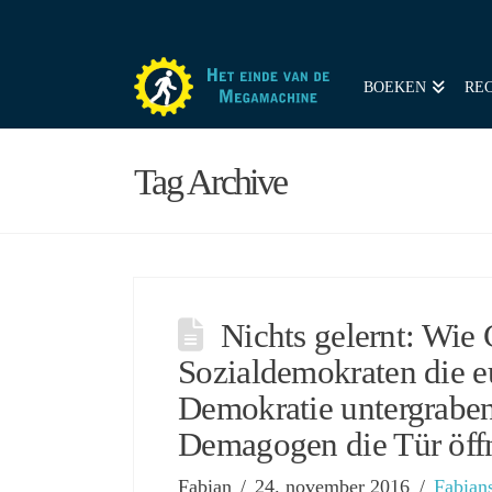
BOEKEN
REC
Tag Archive
Nichts gelernt: Wie 
Sozialdemokraten die e
Demokratie untergraben
Demagogen die Tür öff
Fabian
24. november 2016
Fabian