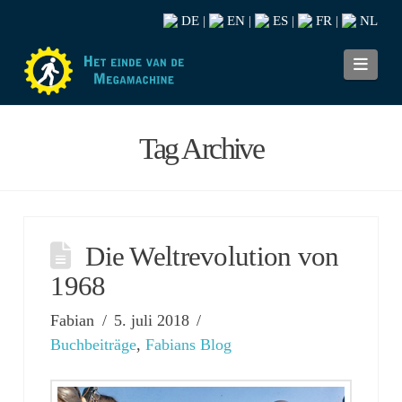
DE
EN
ES
FR
NL
|
|
|
|
Navi
Tag Archive
Die Weltrevolution von
1968
Fabian
5. juli 2018
Buchbeiträge
,
Fabians Blog