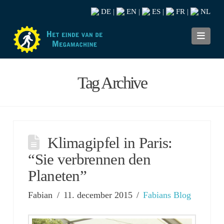
DE
EN
ES
FR
NL
|
|
|
|
Navi
Tag Archive
Klimagipfel in Paris:
“Sie verbrennen den
Planeten”
Fabian
11. december 2015
Fabians Blog