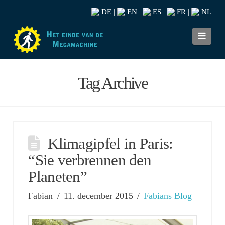
DE
EN
ES
FR
NL
|
|
|
|
Navi
Tag Archive
Klimagipfel in Paris:
“Sie verbrennen den
Planeten”
Fabian
11. december 2015
Fabians Blog