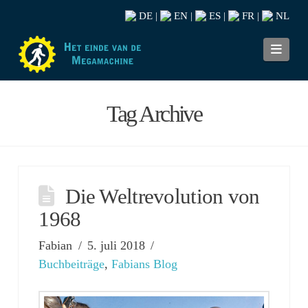
DE
EN
ES
FR
NL
|
|
|
|
Navi
Tag Archive
Die Weltrevolution von
1968
Fabian
5. juli 2018
Buchbeiträge
,
Fabians Blog