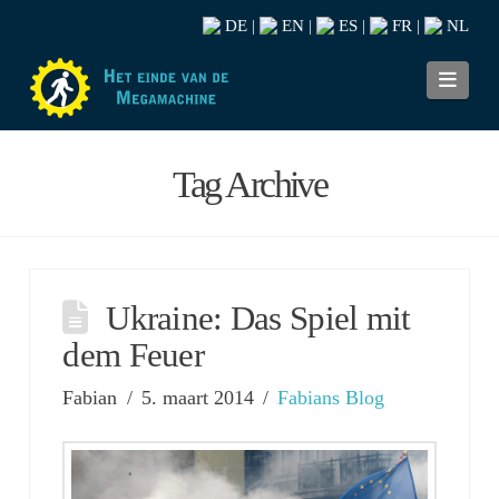
DE
EN
ES
FR
NL
|
|
|
|
Navi
Tag Archive
Ukraine: Das Spiel mit
dem Feuer
Fabian
5. maart 2014
Fabians Blog