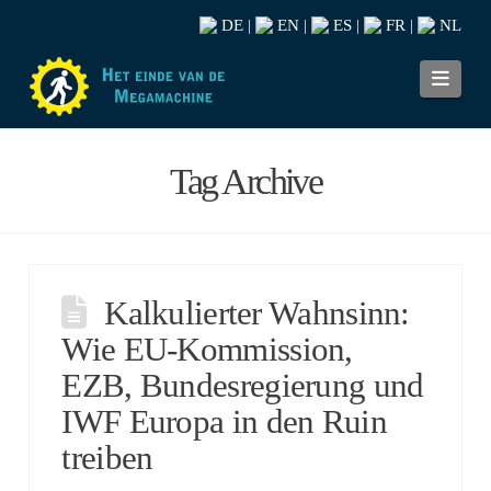
DE
EN
ES
FR
NL
|
|
|
|
Navi
Tag Archive
Kalkulierter Wahnsinn:
Wie EU-Kommission,
EZB, Bundesregierung und
IWF Europa in den Ruin
treiben