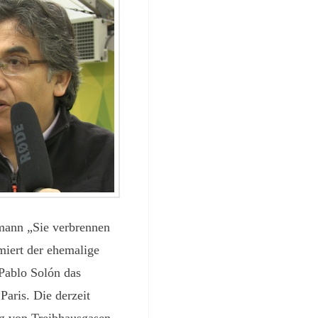
mann „Sie verbrennen
miert der ehemalige
Pablo Solón das
Paris. Die derzeit
g von Treibhausgasen