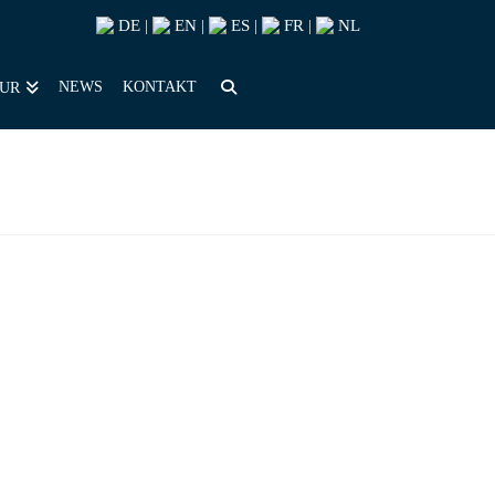
DE
EN
ES
FR
NL
|
|
|
|
NEWS
KONTAKT
OUR