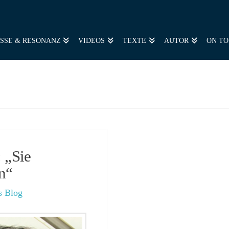
SSE & RESONANZ
VIDEOS
TEXTE
AUTOR
ON T
: „Sie
n“
s Blog