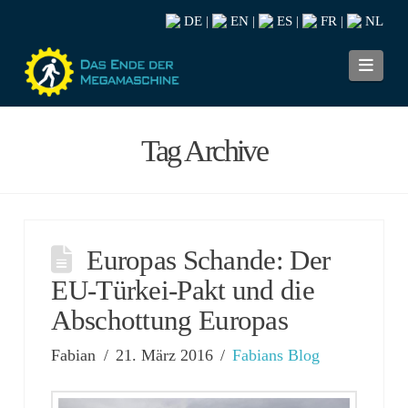
DE
EN
ES
FR
NL
|
|
|
|
Navi
Tag Archive
Europas Schande: Der
EU-Türkei-Pakt und die
Abschottung Europas
Fabian
21. März 2016
Fabians Blog