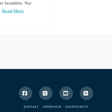
er bezahlten. Nur
 …
Read More
Facebook
X
YouTube
RSS
KONTAKT
IMPRESSUM
DATENSCHUTZ