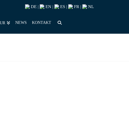
DE
EN
ES
FR
NL
|
|
|
|
NEWS
KONTAKT
OUR