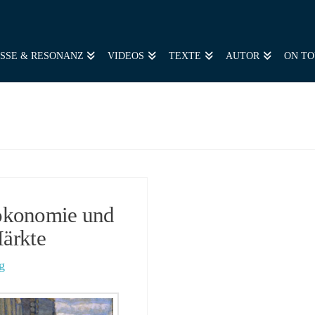
SSE & RESONANZ
VIDEOS
TEXTE
AUTOR
ON T
ökonomie und
Märkte
g