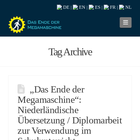
DE
EN
ES
FR
NL
|
|
|
|
Navi
Tag Archive
„Das Ende der
Megamaschine“:
Niederländische
Übersetzung / Diplomarbeit
zur Verwendung im