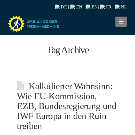
DE
EN
ES
FR
NL
|
|
|
|
Navi
Tag Archive
Kalkulierter Wahnsinn:
Wie EU-Kommission,
EZB, Bundesregierung und
IWF Europa in den Ruin
treiben