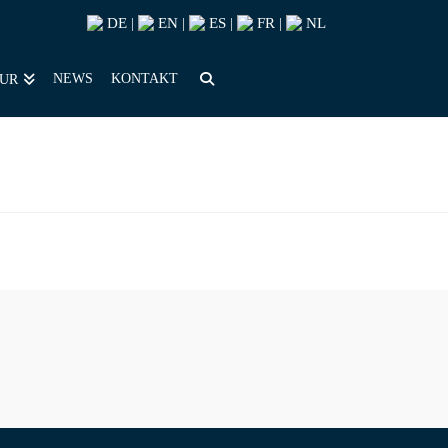
DE
EN
ES
FR
NL
|
|
|
|
NEWS
KONTAKT
OUR