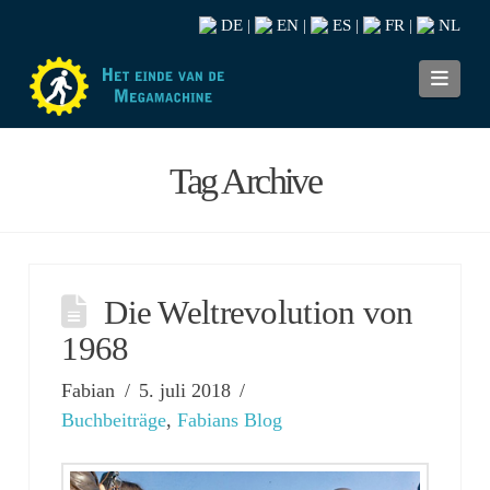
DE
EN
ES
FR
NL
|
|
|
|
Navi
Tag Archive
Die Weltrevolution von
1968
Fabian
5. juli 2018
Buchbeiträge
,
Fabians Blog