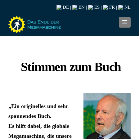
DE
EN
ES
FR
NL
|
|
|
|
Navi
Stimmen zum Buch
„Ein originelles und sehr
spannendes Buch.
Es hilft dabei, die globale
Megamaschine, die unsere