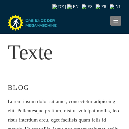
DE
EN
ES
FR
NL
|
|
|
|
Navi
Texte
BLOG
Lorem ipsum dolor sit amet, consectetur adipiscing
elit. Pellentesque pretium, nisi ut volutpat mollis, leo
risus interdum arcu, eget facilisis quam felis id
mauris. Ut convallis, lacus nec ornare volutpat, velit