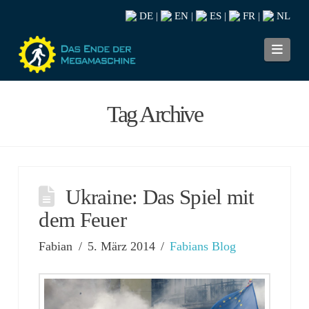
DE
EN
ES
FR
NL
|
|
|
|
Navi
Tag Archive
Ukraine: Das Spiel mit
dem Feuer
Fabian
5. März 2014
Fabians Blog